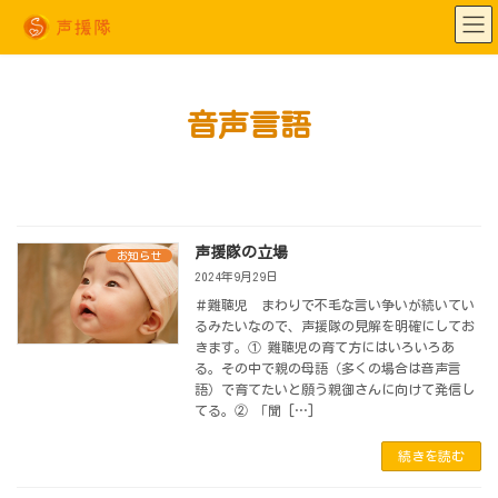
コ
ナ
ン
ビ
テ
ゲ
ン
ー
ツ
シ
へ
ョ
ス
ン
キ
に
音声言語
ッ
移
プ
動
声援隊の立場
お知らせ
2024年9月29日
＃難聴児 まわりで不毛な言い争いが続いてい
るみたいなので、声援隊の見解を明確にしてお
きます。① 難聴児の育て方にはいろいろあ
る。その中で親の母語（多くの場合は音声言
語）で育てたいと願う親御さんに向けて発信し
てる。② 「聞 […]
続きを読む