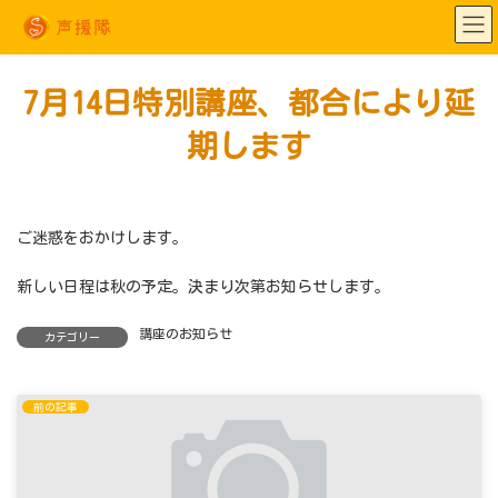
コ
ナ
ン
ビ
テ
ゲ
ン
ー
ツ
シ
へ
ョ
7月14日特別講座、都合により延
ス
ン
キ
に
ッ
移
期します
プ
動
ご迷惑をおかけします。
新しい日程は秋の予定。決まり次第お知らせします。
講座のお知らせ
カテゴリー
前の記事