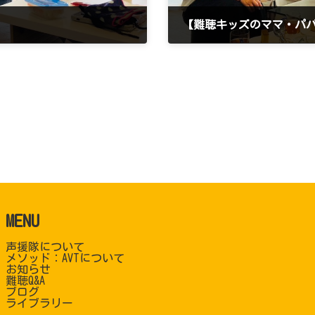
【難聴キッズのママ・パパCA
2024年4月22日
MENU
声援隊について
メソッド：AVTについて
お知らせ
難聴Q&A
ブログ
ライブラリー