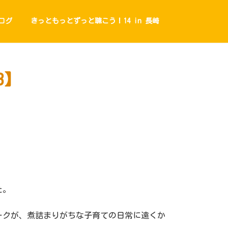
ログ
きっともっとずっと聴こう！14 in 長崎
3】
た。
ークが、煮詰まりがちな子育ての日常に遠くか