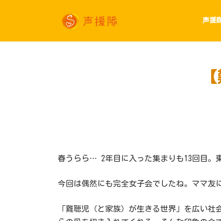
コ
ナ
ン
ビ
テ
ゲ
声援
ン
ー
ツ
シ
へ
ョ
ス
ン
キ
に
ッ
移
【
プ
動
春うらら… 2年目に入った集まりも13回目。
今回は偶然にも完全女子会でしたね。ママ友
「難聴児（と家族）が生きる世界」を広い社