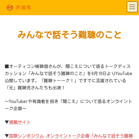
コ
ナ
ン
ビ
テ
ゲ
ン
ー
ツ
シ
へ
ョ
ス
ン
キ
に
みんなで話そう難聴のこと
ッ
移
プ
動
■オーティコン補聴器さんが、聞こえについて語るトークディス
カッション「みんなで話そう難聴のこと」を9月10日よりYouTube
公開しています。「難聴トーーク！」ですでに活躍されている
「元」難聴児さんたちも出演！
～YouTuberや有識者を招き「聞こえ」について語るオンライント
ーク企画～
▼
掲載サイト
▼
国際シンポジウム オンライントーク企画「みんなで話そう難聴